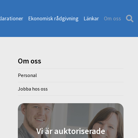
larationer
Ekonomisk rådgivning
Länkar
Om oss
Om oss
Personal
Jobba hos oss
Vi är auktoriserade