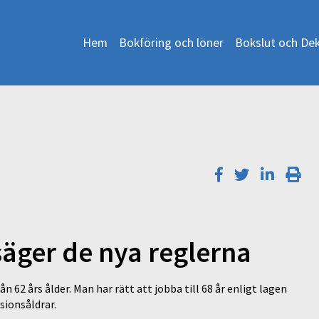
Hem
Bokföring och löner
Bokslut och Dek
säger de nya reglerna
n 62 års ålder. Man har rätt att jobba till 68 år enligt lagen
sionsåldrar.