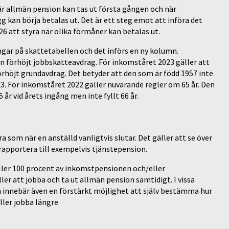
är allmän pension kan tas ut första gången och när
 kan börja betalas ut. Det är ett steg emot att införa det
6 att styra när olika förmåner kan betalas ut.
ar på skattetabellen och det införs en ny kolumn.
förhöjt jobbskatteavdrag. För inkomståret 2023 gäller att
 förhöjt grundavdrag. Det betyder att den som är född 1957 inte
. För inkomståret 2022 gäller nuvarande regler om 65 år. Den
r vid årets ingång men inte fyllt 66 år.
a som när en anställd vanligtvis slutar. Det gäller att se över
apportera till exempelvis tjänstepension.
 eller 100 procent av inkomstpensionen och/eller
er att jobba och ta ut allmän pension samtidigt. I vissa
on innebär även en förstärkt möjlighet att själv bestämma hur
ller jobba längre.