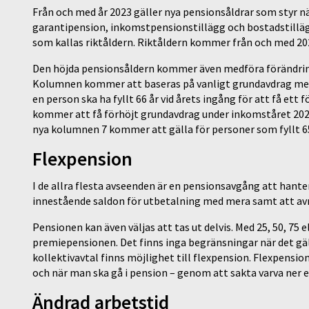
Från och med år 2023 gäller nya pensionsåldrar som styr n
garantipension, inkomstpensionstillägg och bostadstillägg
som kallas riktåldern. Riktåldern kommer från och med 202
Den höjda pensionsåldern kommer även medföra förändring
Kolumnen kommer att baseras på vanligt grundavdrag men 
en person ska ha fyllt 66 år vid årets ingång för att få ett
kommer att få förhöjt grundavdrag under inkomståret 2023
nya kolumnen 7 kommer att gälla för personer som fyllt 65 å
Flexpension
I de allra flesta avseenden är en pensionsavgång att hanter
innestående saldon för utbetalning med mera samt att avr
Pensionen kan även väljas att tas ut delvis. Med 25, 50, 75
premiepensionen. Det finns inga begränsningar när det gäll
kollektivavtal finns möjlighet till flexpension. Flexpensi
och när man ska gå i pension – genom att sakta varva ner e
Ändrad arbetstid