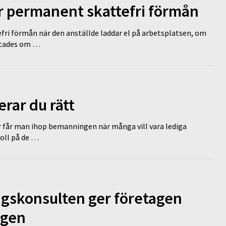
ir permanent skattefri förmån
efri förmån när den anställde laddar el på arbetsplatsen, om
lutades om …
erar du rätt
r får man ihop bemanningen när många vill vara lediga
koll på de …
ngskonsulten ger företagen
ägen