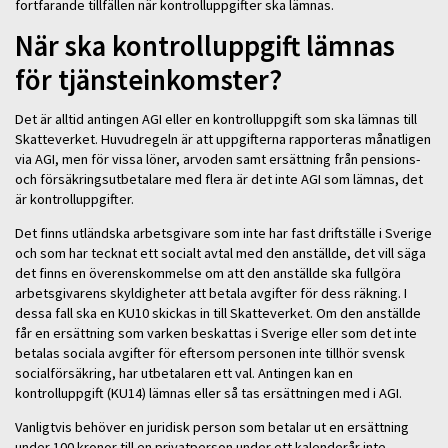
fortfarande tillfällen när kontrolluppgifter ska lämnas.
När ska kontrolluppgift lämnas
för tjänsteinkomster?
Det är alltid antingen AGI eller en kontrolluppgift som ska lämnas till
Skatteverket. Huvudregeln är att uppgifterna rapporteras månatligen
via AGI, men för vissa löner, arvoden samt ersättning från pensions-
och försäkringsutbetalare med flera är det inte AGI som lämnas, det
är kontrolluppgifter.
Det finns utländska arbetsgivare som inte har fast driftställe i Sverige
och som har tecknat ett socialt avtal med den anställde, det vill säga
det finns en överenskommelse om att den anställde ska fullgöra
arbetsgivarens skyldigheter att betala avgifter för dess räkning. I
dessa fall ska en KU10 skickas in till Skatteverket. Om den anställde
får en ersättning som varken beskattas i Sverige eller som det inte
betalas sociala avgifter för eftersom personen inte tillhör svensk
socialförsäkring, har utbetalaren ett val. Antingen kan en
kontrolluppgift (KU14) lämnas eller så tas ersättningen med i AGI.
Vanligtvis behöver en juridisk person som betalar ut en ersättning
under 100 kronor till en privatperson under ett kalenderår inte