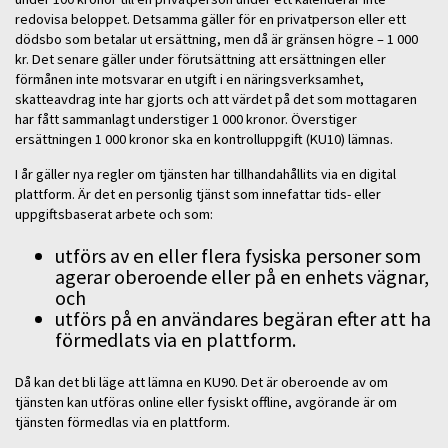
redovisa beloppet. Detsamma gäller för en privatperson eller ett
dödsbo som betalar ut ersättning, men då är gränsen högre – 1 000
kr. Det senare gäller under förutsättning att ersättningen eller
förmånen inte motsvarar en utgift i en näringsverksamhet,
skatteavdrag inte har gjorts och att värdet på det som mottagaren
har fått sammanlagt understiger 1 000 kronor. Överstiger
ersättningen 1 000 kronor ska en kontrolluppgift (KU10) lämnas.
I år gäller nya regler om tjänsten har tillhandahållits via en digital
plattform. Är det en personlig tjänst som innefattar tids- eller
uppgiftsbaserat arbete och som:
utförs av en eller flera fysiska personer som
agerar oberoende eller på en enhets vägnar,
och
utförs på en användares begäran efter att ha
förmedlats via en plattform.
Då kan det bli läge att lämna en KU90. Det är oberoende av om
tjänsten kan utföras online eller fysiskt offline, avgörande är om
tjänsten förmedlas via en plattform.