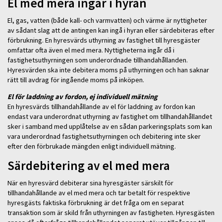
El med mera ingår i hyran
El, gas, vatten (både kall- och varmvatten) och värme är nyttigheter
av sådant slag att de antingen kan ingå i hyran eller särdebiteras efter
förbrukning. En hyresvärds uthyrning av fastighet till hyresgäster
omfattar ofta även el med mera. Nyttigheterna ingår då i
fastighetsuthyrningen som underordnade tillhandahållanden.
Hyresvärden ska inte debitera moms på uthyrningen och han saknar
rätt till avdrag för ingående moms på inköpen.
El för laddning av fordon, ej individuell mätning
En hyresvärds tillhandahållande av el för laddning av fordon kan
endast vara underordnat uthyrning av fastighet om tillhandahållandet
sker i samband med upplåtelse av en sådan parkeringsplats som kan
vara underordnad fastighetsuthyrningen och debitering inte sker
efter den förbrukade mängden enligt individuell mätning.
Särdebitering av el med mera
När en hyresvärd debiterar sina hyresgäster särskilt för
tillhandahållande av el med mera och tar betalt för respektive
hyresgästs faktiska förbrukning är det fråga om en separat
transaktion som är skild från uthyrningen av fastigheten. Hyresgästen