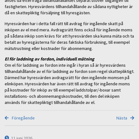
anses då efterfråga tillhandahållandet separat utöver tillgången till
fastigheten. Hyresvärdens tillhandahållande av sådana nyttigheter är
då en skattepliktig försäljning till hyresgästen.
Hyresvärden har i detta fall rätt till avdrag för ingående skatt på
inköpen av el med mera. Avdragsrätt finns också för ingående moms
på sådana inköp som krävs för att hyresvärden ska kunna mäta och ta
betalt av hyresgästerna för deras faktiska förbrukning, till exempel
mätutrustning eller kostnader för abonnemang.
El för laddning av fordon, individuell mätning
Om el för laddning av fordon inte ingår i hyran så är hyresvärdens
tillhandahållande av el för laddning av fordon som regel skattepliktigt.
Därmed har hyresvärden avdragsrätt för den ingående momsen på
elinköpen. Hyresvärden har även rätt till avdrag för ingående moms
på kostnader för inköp av till exempel laddstolpar/-boxar samt
installations- och abonnemangskostnader, till den del inköpen
används för skattepliktigt tillhandahållande av el.
Föregående
Nästa
11 juni 2026