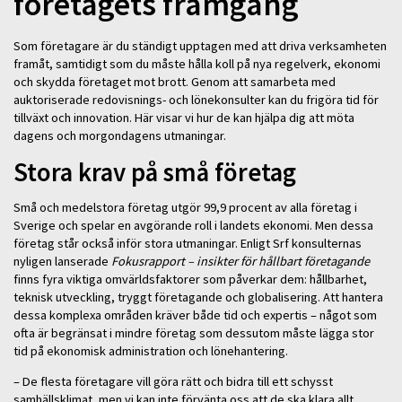
företagets framgång
Som företagare är du ständigt upptagen med att driva verksamheten
framåt, samtidigt som du måste hålla koll på nya regelverk, ekonomi
och skydda företaget mot brott. Genom att samarbeta med
auktoriserade redovisnings- och lönekonsulter kan du frigöra tid för
tillväxt och innovation. Här visar vi hur de kan hjälpa dig att möta
dagens och morgondagens utmaningar.
Stora krav på små företag
Små och medelstora företag utgör 99,9 procent av alla företag i
Sverige och spelar en avgörande roll i landets ekonomi. Men dessa
företag står också inför stora utmaningar. Enligt Srf konsulternas
nyligen lanserade
Fokusrapport – insikter för hållbart företagande
finns fyra viktiga omvärldsfaktorer som påverkar dem: hållbarhet,
teknisk utveckling, tryggt företagande och globalisering. Att hantera
dessa komplexa områden kräver både tid och expertis – något som
ofta är begränsat i mindre företag som dessutom måste lägga stor
tid på ekonomisk administration och lönehantering.
– De flesta företagare vill göra rätt och bidra till ett schysst
samhällsklimat, men vi kan inte förvänta oss att de ska klara allt