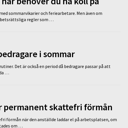
 här behöver du ha koll på
ed sommarvikarier och feriearbetare. Men även om
rbetsrättsliga regler som …
 bedragare i sommar
tiner. Det är också en period då bedragare passar på att
dda …
ir permanent skattefri förmån
efri förmån när den anställde laddar el på arbetsplatsen, om
lutades om …