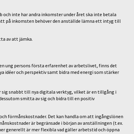
 och inte har andra inkomster under året ska inte betala
att på inkomsten behöver den anställde lämna ett intyg till
tta av att jämka.
 en ung persons första erfarenhet av arbetslivet, finns det
nya idéer och perspektiv samt bidra med energi som stärker
snabbt till nya digitala verktyg, vilket är en tillgång i
dessutom smitta av sig och bidra till en positiv
- och förmånskostnader. Det kan handla om att ingångslönen
rmånskostnader är begränsade i början av anställningen (t.ex.
er generellt är mer flexibla vad gäller arbetstid och öppna