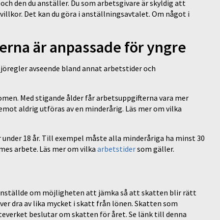
och den du anställer. Du som arbetsgivare är skyldig att
llkor. Det kan du göra i anställningsavtalet. Om något i
fterna är anpassade för yngre
ljöregler avseende bland annat arbetstider och
omen. Med stigande ålder får arbetsuppgifterna vara mer
emot aldrig utföras av en minderårig. Läs mer om vilka
r under 18 år. Till exempel måste alla minderåriga ha minst 30
mes arbete. Läs mer om vilka
arbetstider
som gäller.
nställde om möjligheten att jämka så att skatten blir rätt
er dra av lika mycket i skatt från lönen. Skatten som
everket beslutar om skatten för året. Se länk till denna