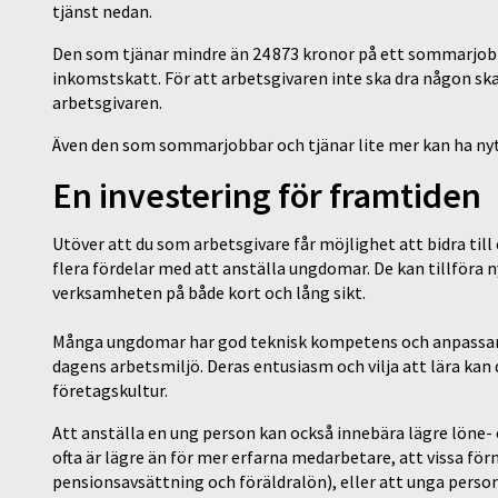
tjänst nedan.
Den som tjänar mindre än 24 873 kronor på ett sommarjobb
inkomstskatt. För att arbetsgivaren inte ska dra någon sk
arbetsgivaren.
Även den som sommarjobbar och tjänar lite mer kan ha ny
En investering för framtiden
Utöver att du som arbetsgivare får möjlighet att bidra till
flera fördelar med att anställa ungdomar. De kan tillföra 
verksamheten på både kort och lång sikt.
Många ungdomar har god teknisk kompetens och anpassar sig 
dagens arbetsmiljö. Deras entusiasm och vilja att lära kan 
företagskultur.
Att anställa en ung person kan också innebära lägre löne
ofta är lägre än för mer erfarna medarbetare, att vissa fö
pensionsavsättning och föräldralön), eller att unga person