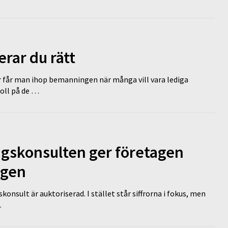
erar du rätt
r får man ihop bemanningen när många vill vara lediga
koll på de …
ngskonsulten ger företagen
ägen
nsult är auktoriserad. I stället står siffrorna i fokus, men
…