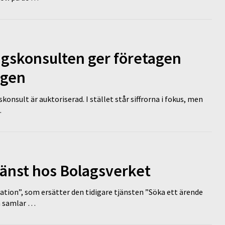
ngskonsulten ger företagen
ägen
nsult är auktoriserad. I stället står siffrorna i fokus, men
…
tjänst hos Bolagsverket
tion”, som ersätter den tidigare tjänsten ”Söka ett ärende
en samlar …