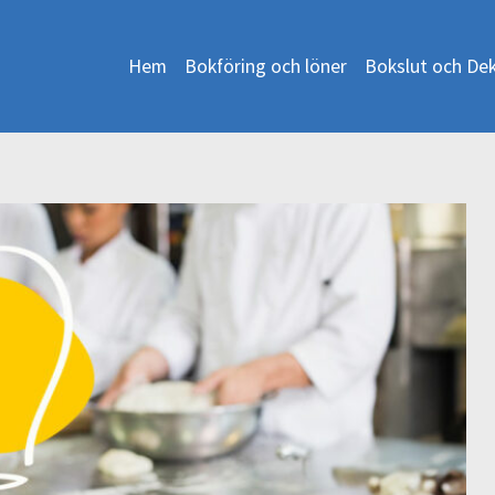
Hem
Bokföring och löner
Bokslut och Dek