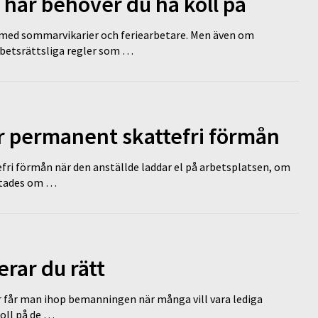
 här behöver du ha koll på
ed sommarvikarier och feriearbetare. Men även om
rbetsrättsliga regler som …
ir permanent skattefri förmån
efri förmån när den anställde laddar el på arbetsplatsen, om
lutades om …
erar du rätt
r får man ihop bemanningen när många vill vara lediga
koll på de …